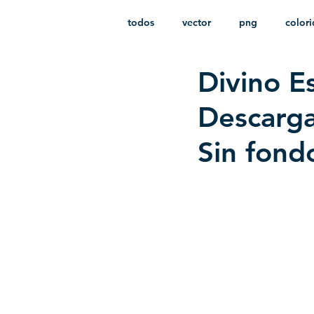
todos
vector
png
color
Divino E
estampado
paquetes
i
Descarga
Sin fon