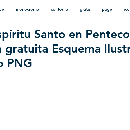
ido
monocromo
contorno
gratis
pago
ic
spíritu Santo en Penteco
nfantil
HD
sin fondo
minimalista
psd
herá
 gratuita Esquema Ilust
do PNG