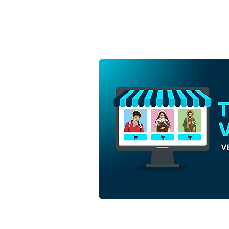
Divino Espíritu Santo en
Pentecostés | Descarga
gratuita de Vector de
contorno monocromático en
EPS