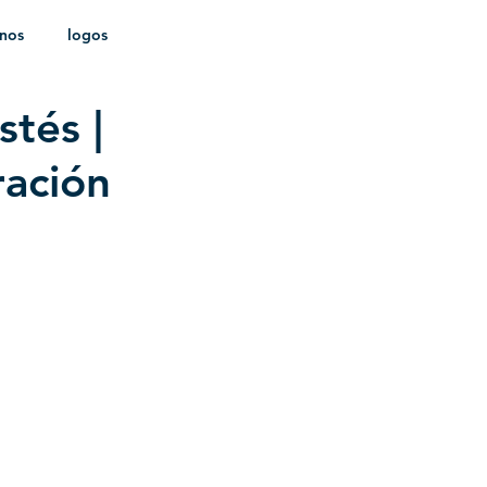
onos
logos
stés |
ldica
ración