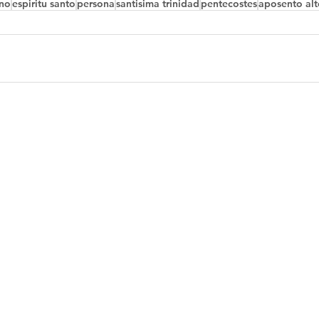
ino
espiritu santo
persona
santisima trinidad
pentecostes
aposento alt