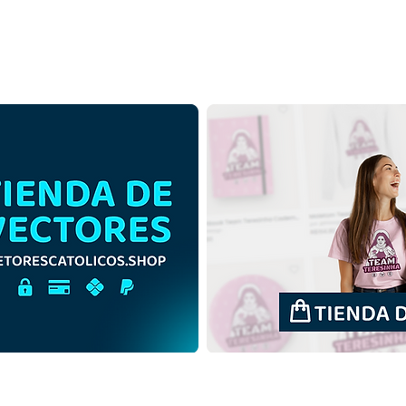
Divino Espíritu Santo en
Divi
Pentecostés | Descarga
Pent
gratuita Ilustración
Grat
monocromática en PNG
sin 