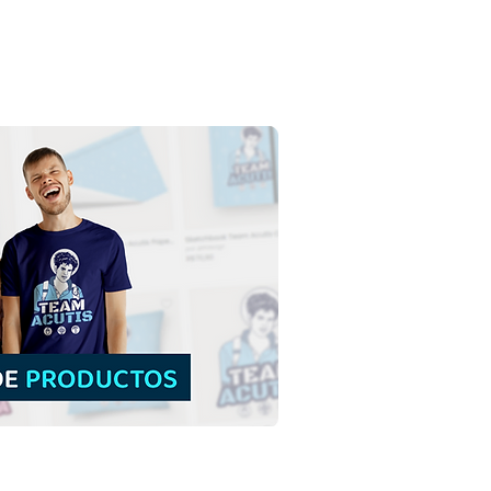
no Espíritu Santo en
ecostés | Descarga
is Ilustración Coloreada
fondo en PNG