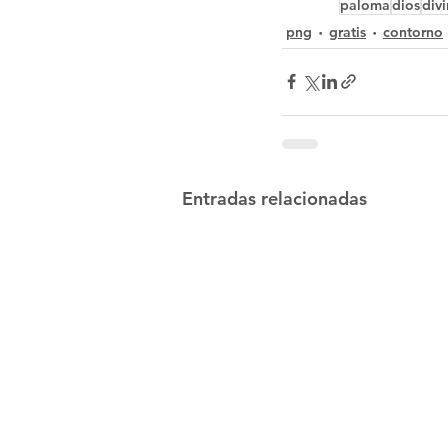
paloma
dios
div
png
gratis
contorno
Entradas relacionadas