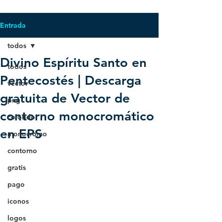
Entrada
todos
Divino Espíritu Santo en
todos
Pentecostés | Descarga
vector
gratuita de Vector de
png
contorno monocromático
colorido
en EPS
monocromo
contorno
gratis
pago
iconos
logos