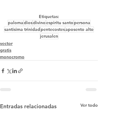
Etiquetas:
paloma
dios
divino
espiritu santo
persona
santisima trinidad
pentecostes
aposento alto
jerusalen
vector
gratis
monocromo
Ver todo
Entradas relacionadas