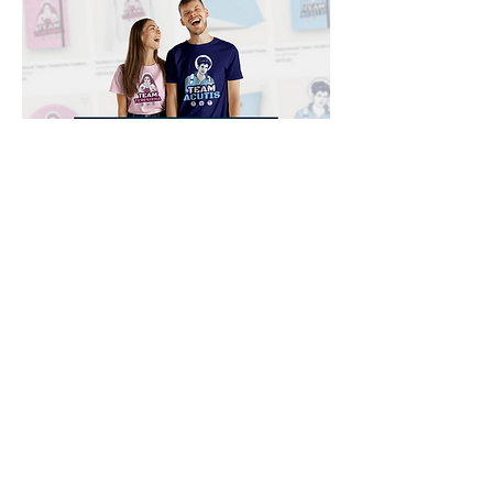
monocromática en PNG
Ilustración Sin 
PNG
Downloads
Compra
Terminos de uso
Contacto
Contribuyente
Canais