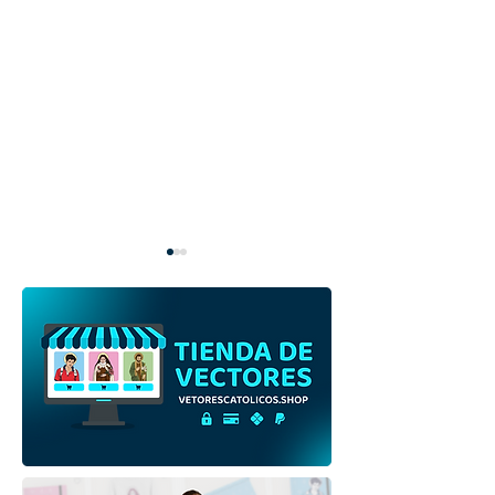
Divino Espíritu Santo en
Divino Espíritu 
Pentecostés | Descarga
Pentecostés | D
gratuita Ilustración
gratuita Esque