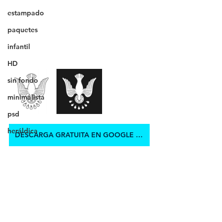
estampado
paquetes
infantil
HD
sin fondo
minimalista
psd
heráldica
DESCARGA GRATUITA EN GOOGLE DRIVE