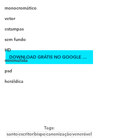
monocromático
vetor
estampas
sem fundo
HD
DOWNLOAD GRÁTIS NO GOOGLE DRIVE
minimalista
psd
heráldica
Tags:
santo
escritor
bispo
canonização
venerável