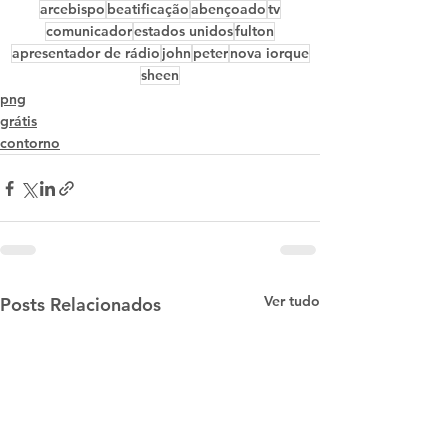
arcebispo
beatificação
abençoado
tv
comunicador
estados unidos
fulton
apresentador de rádio
john
peter
nova iorque
sheen
png
grátis
contorno
Ver tudo
Posts Relacionados