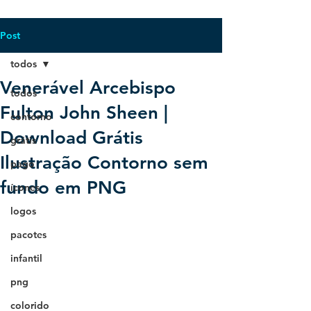
Post
todos
Venerável Arcebispo
todos
Fulton John Sheen |
contorno
Download Grátis
grátis
Ilustração Contorno sem
pago
fundo em PNG
ícones
logos
pacotes
infantil
png
colorido