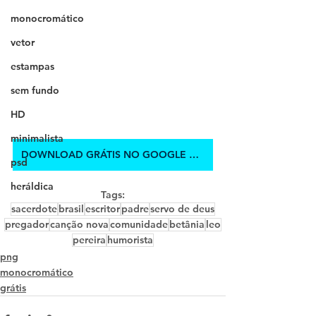
monocromático
vetor
estampas
sem fundo
HD
minimalista
DOWNLOAD GRÁTIS NO GOOGLE DRIVE
psd
heráldica
Tags:
sacerdote
brasil
escritor
padre
servo de deus
pregador
canção nova
comunidade
betânia
leo
pereira
humorista
png
monocromático
grátis