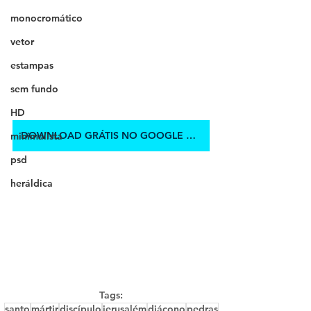
monocromático
vetor
estampas
sem fundo
HD
DOWNLOAD GRÁTIS NO GOOGLE DRIVE
minimalista
psd
heráldica
Tags:
santo
mártir
discípulo
jerusalém
diácono
pedras