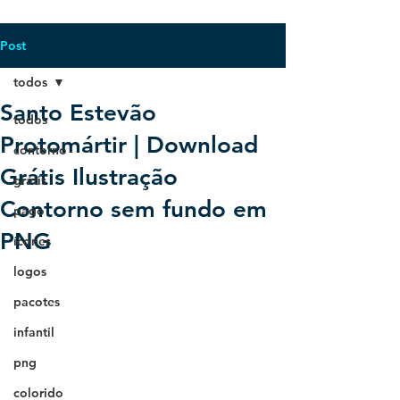
Post
todos
Santo Estevão
todos
Protomártir | Download
contorno
Grátis Ilustração
grátis
Contorno sem fundo em
pago
PNG
ícones
logos
pacotes
infantil
png
colorido