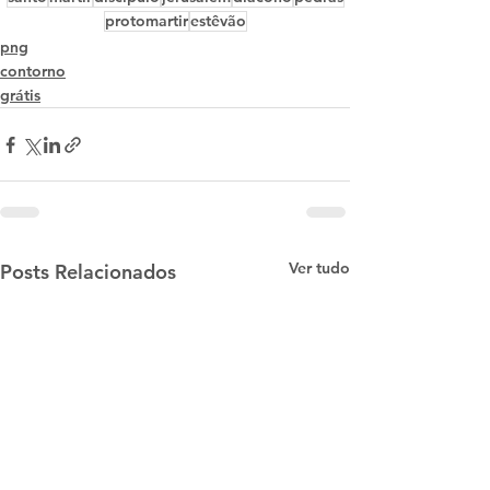
protomartir
estêvão
png
contorno
grátis
Ver tudo
Posts Relacionados