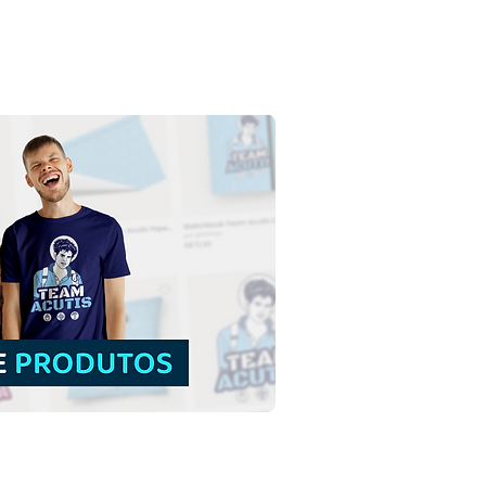
o Estevão Protomártir |
load Grátis Ilustração
orno sem fundo em