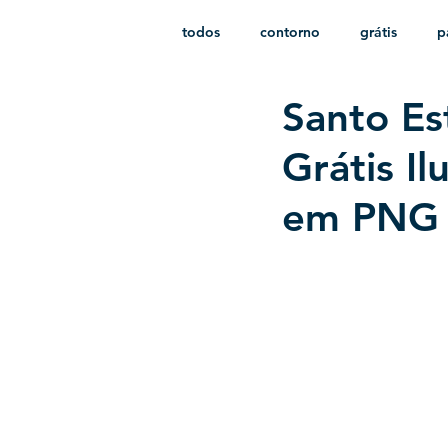
todos
contorno
grátis
p
Santo Es
monocromático
vetor
e
Grátis I
em PNG