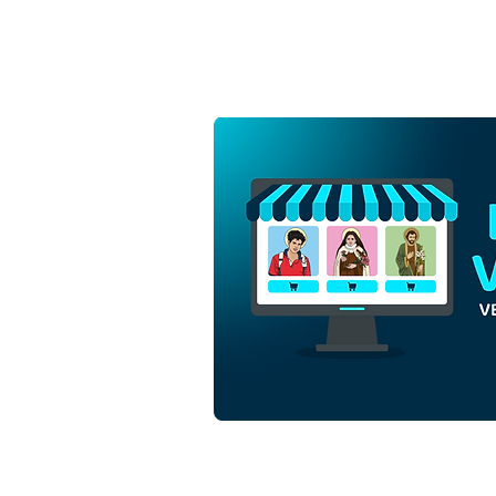
Santo Estevão Protomártir |
Download Vetor Colorido
em EPS