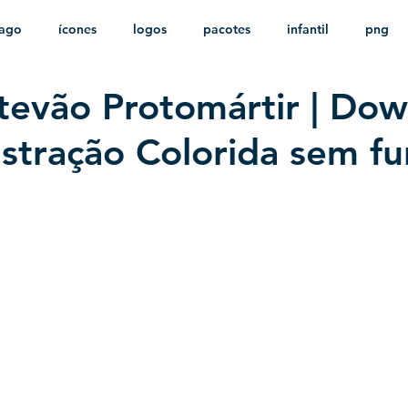
ago
ícones
logos
pacotes
infantil
png
tevão Protomártir | Do
stampas
sem fundo
HD
minimalista
psd
lustração Colorida sem f