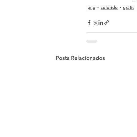
png
colorido
grátis
Posts Relacionados