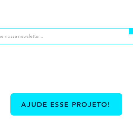
mprar
Termos de uso
Contato
Contrib
AJUDE ESSE PROJETO!