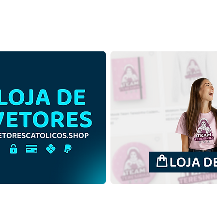
Santo Estevão Protomártir |
Sant
Download Grátis Ilustração
Down
Monocromática em PNG
Cont
PNG