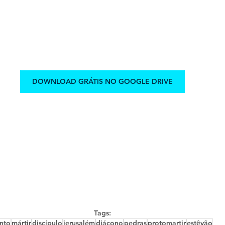
DOWNLOAD GRÁTIS NO GOOGLE DRIVE
Tags:
nto
mártir
discípulo
jerusalém
diácono
pedras
protomartir
estêvão