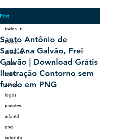
Post
todos
Santo Antônio de
todos
Sant'Ana Galvão, Frei
contorno
Galvão | Download Grátis
grátis
Ilustração Contorno sem
pago
fundo em PNG
ícones
logos
pacotes
infantil
png
colorido