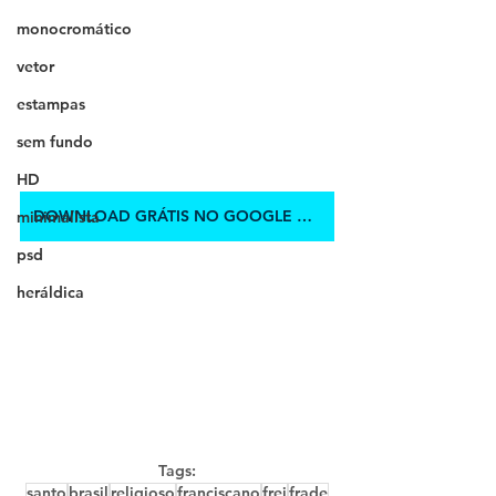
monocromático
vetor
estampas
sem fundo
HD
DOWNLOAD GRÁTIS NO GOOGLE DRIVE
minimalista
psd
heráldica
Tags:
santo
brasil
religioso
franciscano
frei
frade