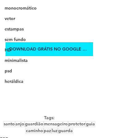
monocromático
vetor
estampas
sem fundo
DOWNLOAD GRÁTIS NO GOOGLE DRIVE
HD
minimalista
psd
heráldica
Tags:
santo
anjo
guardião
mensageiro
protetor
guia
caminho
paz
luz
guarda