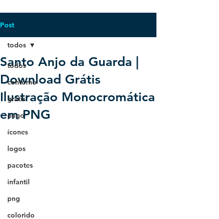
Post
todos
Santo Anjo da Guarda |
todos
Download Grátis
contorno
Ilustração Monocromática
grátis
em PNG
pago
ícones
logos
pacotes
infantil
png
colorido