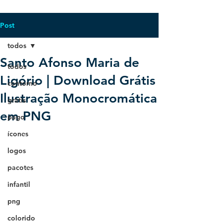
Post
todos
Santo Afonso Maria de
todos
Ligório | Download Grátis
contorno
Ilustração Monocromática
grátis
em PNG
pago
ícones
logos
pacotes
infantil
png
colorido