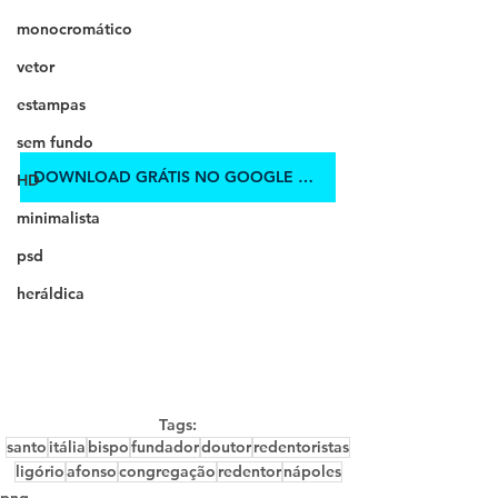
monocromático
vetor
estampas
sem fundo
DOWNLOAD GRÁTIS NO GOOGLE DRIVE
HD
minimalista
psd
heráldica
Tags:
santo
itália
bispo
fundador
doutor
redentoristas
ligório
afonso
congregação
redentor
nápoles