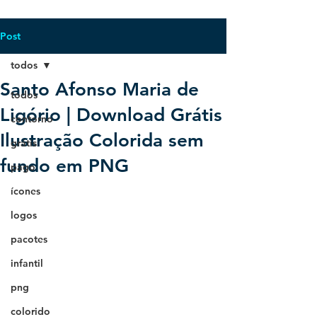
Post
todos
Santo Afonso Maria de
todos
Ligório | Download Grátis
contorno
Ilustração Colorida sem
grátis
fundo em PNG
pago
ícones
logos
pacotes
infantil
png
colorido