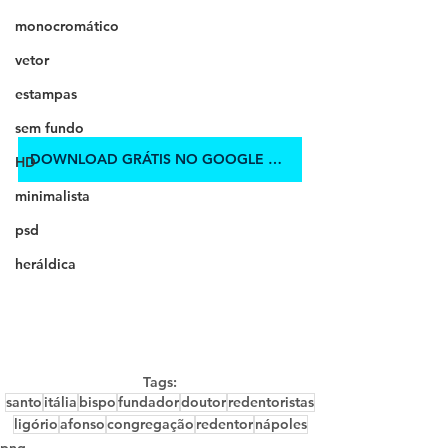
monocromático
vetor
estampas
sem fundo
DOWNLOAD GRÁTIS NO GOOGLE DRIVE
HD
minimalista
psd
heráldica
Tags:
santo
itália
bispo
fundador
doutor
redentoristas
ligório
afonso
congregação
redentor
nápoles