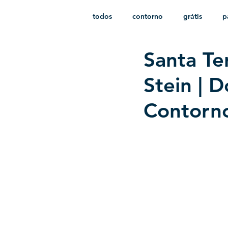
todos
contorno
grátis
p
Santa Te
monocromático
vetor
e
Stein | 
Contorn