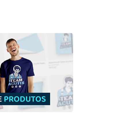
a Teresa Benedita da
, Edith Stein | Download
is Ilustração Colorida
fundo em PNG