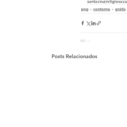
santa
cruz
religiosa
ca
png
contorno
grátis
Posts Relacionados