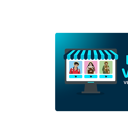
Santa Teresa Benedita da
Cruz, Edith Stein | Download
Grátis Vetor Contorno
Monocromático em EPS