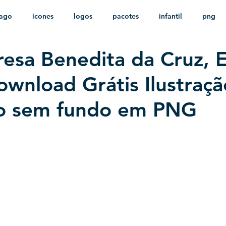
ago
ícones
logos
pacotes
infantil
png
resa Benedita da Cruz, 
stampas
sem fundo
HD
minimalista
psd
Download Grátis Ilustraçã
o sem fundo em PNG