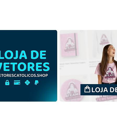
Santa Teresa Benedita da
Sant
Cruz, Edith Stein | Download
Cruz
Grátis Ilustração
Grát
Monocromática em PNG
sem 