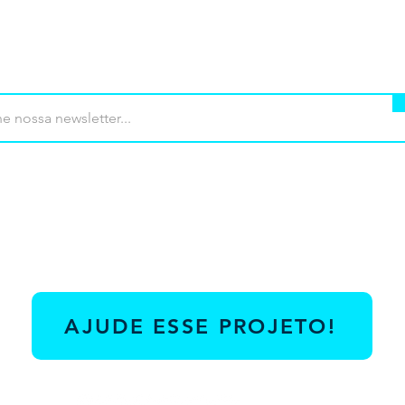
mprar
Termos de uso
Contato
Contrib
AJUDE ESSE PROJETO!