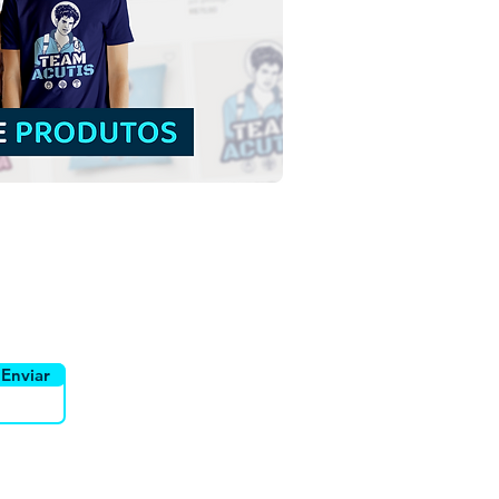
a Perpétua e Santa
cidade | Download Grátis
tração Contorno sem
do em PNG
uidor
Canais
Enviar