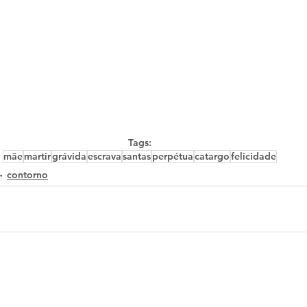
Tags:
mãe
martir
grávida
escrava
santas
perpétua
catargo
felicidade
contorno