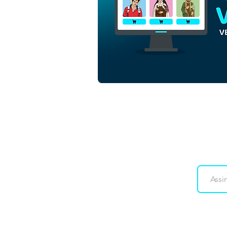
Santa Perpétua e Santa
Felicidade | Download Vetor
Colorido em EPS
Downloads
Co