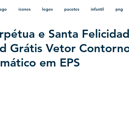
ago
ícones
logos
pacotes
infantil
png
rpétua e Santa Felicidad
stampas
sem fundo
HD
minimalista
psd
 Grátis Vetor Contorn
mático em EPS