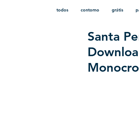
todos
contorno
grátis
p
Santa Pe
monocromático
vetor
e
Download
Monocro