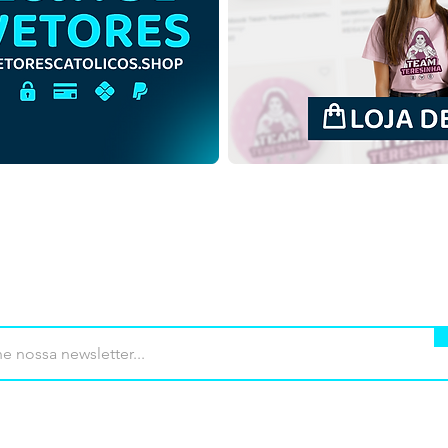
Santa Perpétua e Santa
Sant
Felicidade | Download Grátis
Feli
Ilustração Monocromática
Ilus
em PNG
fun
mprar
Termos de uso
Contato
Contrib