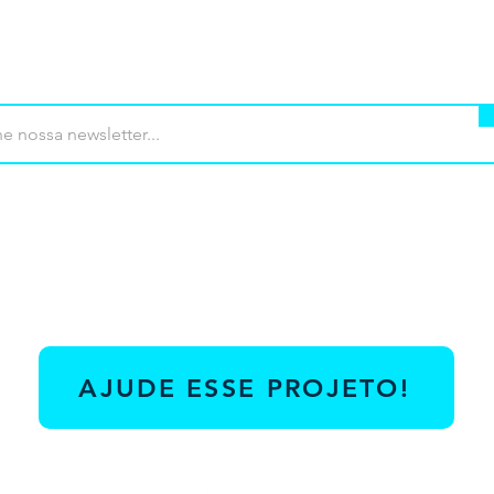
mprar
Termos de uso
Contato
Contrib
AJUDE ESSE PROJETO!