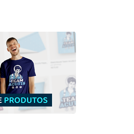
a Maria Madalena |
load Grátis Ilustração
rida sem fundo em PNG