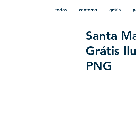
todos
contorno
grátis
p
Santa Ma
monocromático
vetor
e
Grátis I
PNG