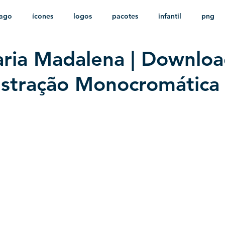
ago
ícones
logos
pacotes
infantil
png
ria Madalena | Downlo
stampas
sem fundo
HD
minimalista
psd
lustração Monocromática