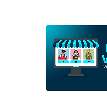
Santa Maria Madalena |
Download Grátis Vetor
Contorno Monocromático
em EPS