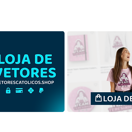
Santa Maria Madalena |
Sant
Download Grátis Ilustração
Down
Contorno sem fundo em
Colo
PNG