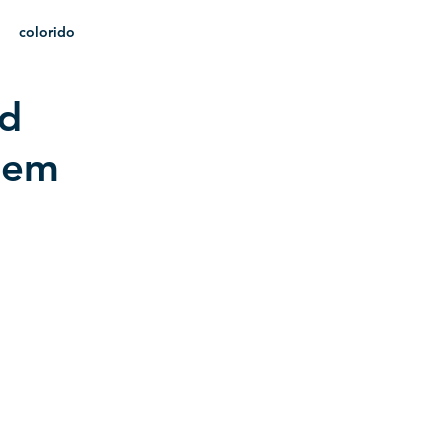
colorido
ad
heráldica
 em