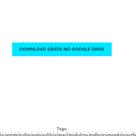
DOWNLOAD GRÁTIS NO GOOGLE DRIVE
Tags:
ia
apóstolo
discípulo
galileia
israel
madalena
mulheres
magdala
perf