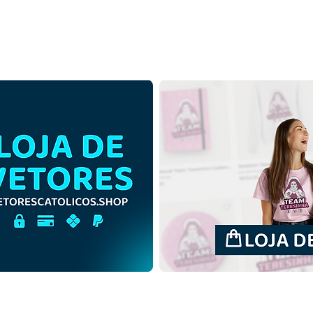
Santa Maria Madalena |
Sant
Download Grátis Ilustração
Down
Monocromática em PNG
Colo