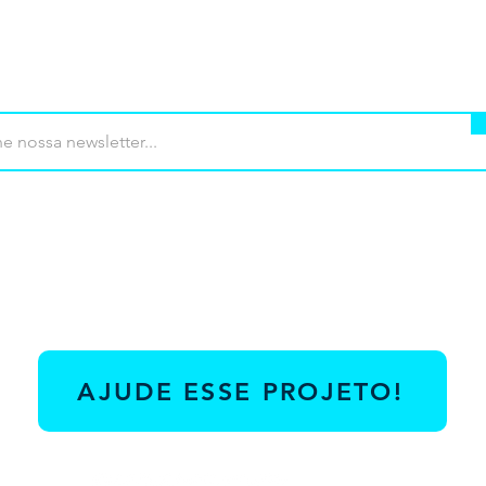
mprar
Termos de uso
Contato
Contrib
AJUDE ESSE PROJETO!