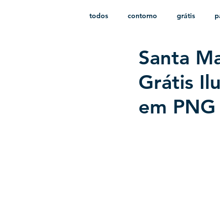
todos
contorno
grátis
p
Santa Ma
monocromático
vetor
e
Grátis I
em PNG