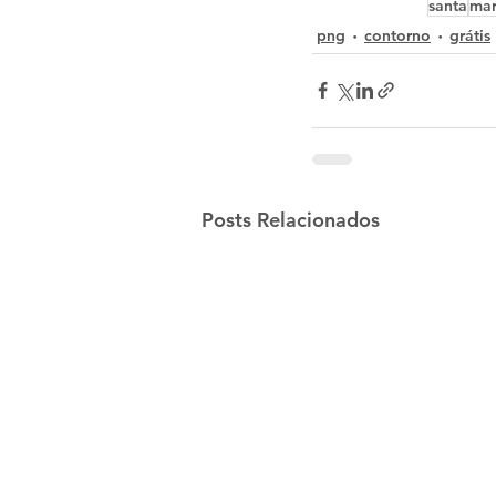
santa
mar
png
contorno
grátis
Posts Relacionados