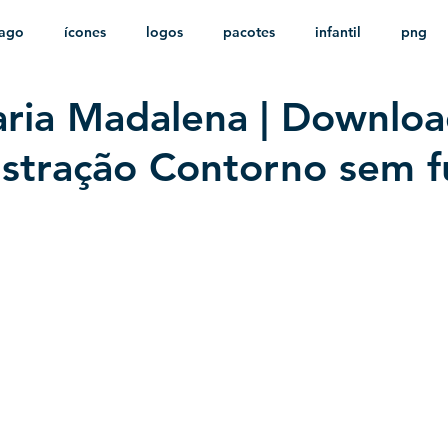
ago
ícones
logos
pacotes
infantil
png
ria Madalena | Downlo
stampas
sem fundo
HD
minimalista
psd
lustração Contorno sem 