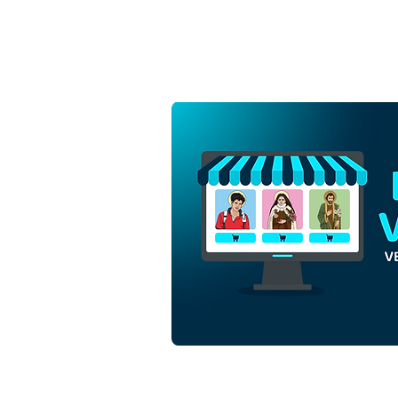
Santa Maria Madalena |
Download Grátis Vetor
Contorno Monocromático
em EPS