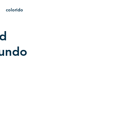
colorido
ad
heráldica
fundo