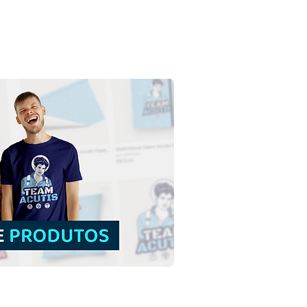
a Maria Madalena |
load Grátis Ilustração
rida sem fundo em PNG