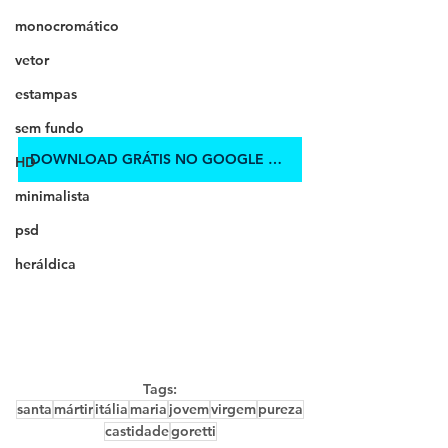
monocromático
vetor
estampas
sem fundo
DOWNLOAD GRÁTIS NO GOOGLE DRIVE
HD
minimalista
psd
heráldica
Tags:
santa
mártir
itália
maria
jovem
virgem
pureza
castidade
goretti