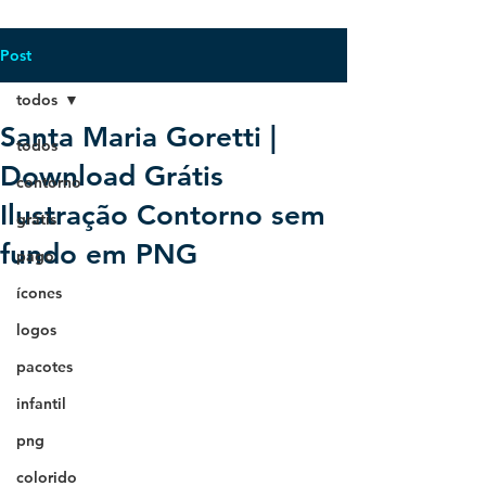
Post
todos
Santa Maria Goretti |
todos
Download Grátis
contorno
Ilustração Contorno sem
grátis
fundo em PNG
pago
ícones
logos
pacotes
infantil
png
colorido