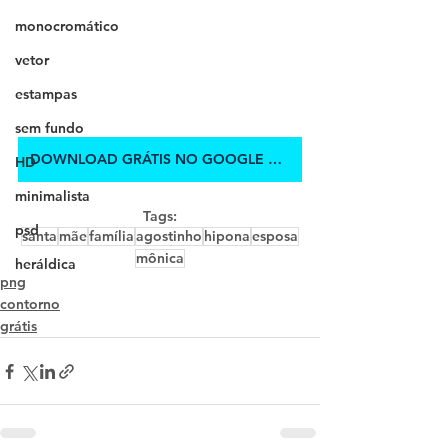
monocromático
vetor
estampas
sem fundo
DOWNLOAD GRÁTIS NO GOOGLE DRIVE
HD
minimalista
Tags:
psd
santa
mãe
família
agostinho
hipona
esposa
mônica
heráldica
png
contorno
grátis