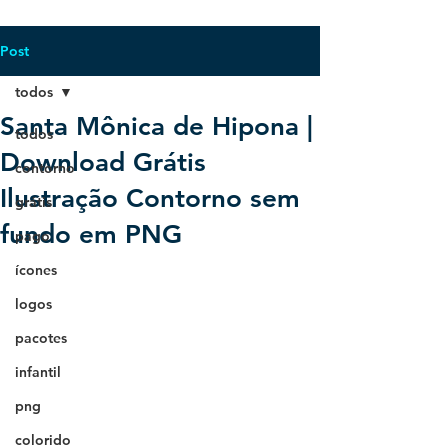
Post
todos
Santa Mônica de Hipona |
todos
Download Grátis
contorno
Ilustração Contorno sem
grátis
fundo em PNG
pago
ícones
logos
pacotes
infantil
png
colorido