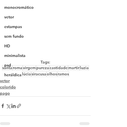
monocromático
vetor
estampas
sem fundo
HD
minimalista
Tags:
psd
santa
roma
virgem
pureza
castidade
martir
luzia
lúcia
siracusa
olhos
ramos
heráldica
vetor
colorido
pago