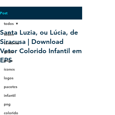
Post
todos
Santa Luzia, ou Lúcia, de
todos
Siracusa | Download
contorno
Vetor Colorido Infantil em
grátis
EPS
pago
ícones
logos
pacotes
infantil
png
colorido