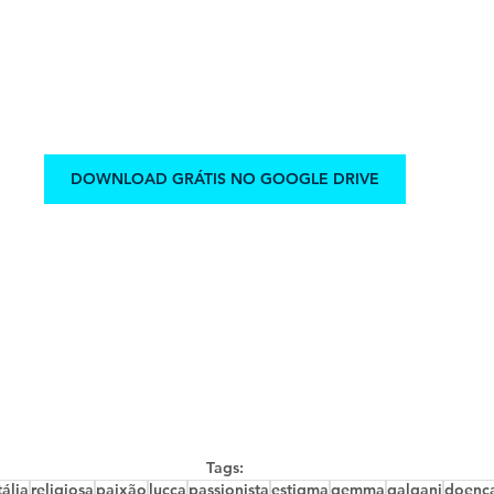
DOWNLOAD GRÁTIS NO GOOGLE DRIVE
Tags:
tália
religiosa
paixão
lucca
passionista
estigma
gemma
galgani
doenç