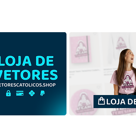
Santa Gemma Galgani |
Sant
Download Grátis Ilustração
Down
Contorno sem fundo em
Colo
PNG