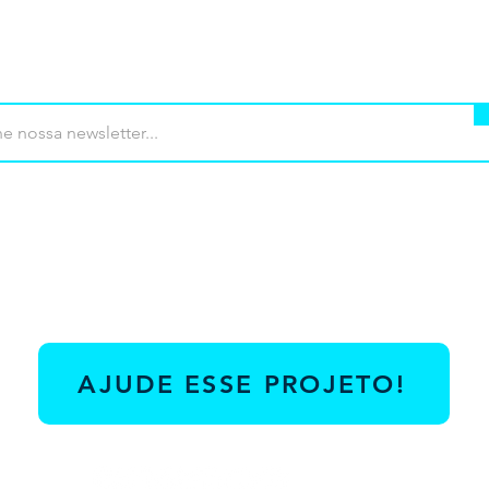
mprar
Termos de uso
Contato
Contrib
AJUDE ESSE PROJETO!