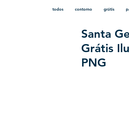
todos
contorno
grátis
p
Santa G
monocromático
vetor
e
Grátis I
PNG