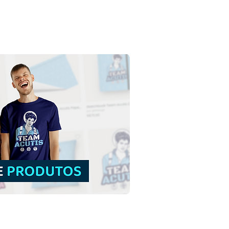
a Gemma Galgani |
load Grátis Ilustração
rida sem fundo em PNG