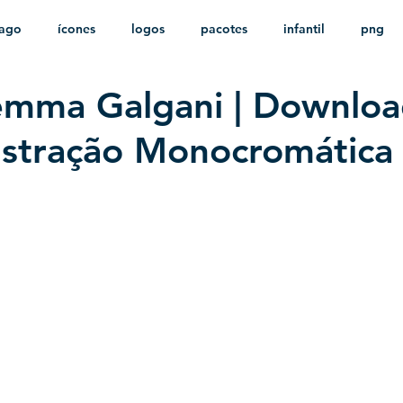
ago
ícones
logos
pacotes
infantil
png
emma Galgani | Downlo
stampas
sem fundo
HD
minimalista
psd
lustração Monocromática