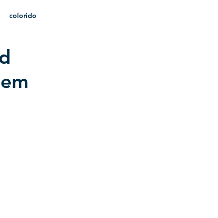
colorido
ad
heráldica
 em