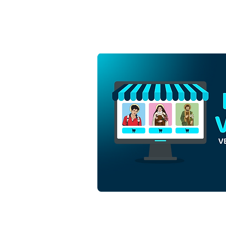
Santa Gemma Galgani |
Download Grátis Vetor
Contorno Monocromático
em EPS