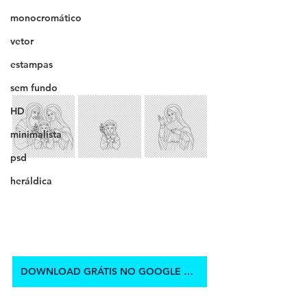
monocromático
vetor
estampas
sem fundo
HD
minimalista
psd
heráldica
DOWNLOAD GRÁTIS NO GOOGLE DRIVE