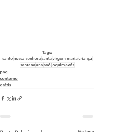
Tags:
santo
nossa senhora
santa
virgem maria
criança
santana
ana
avô
joquim
avós
png
contorno
grátis
Ver tudo