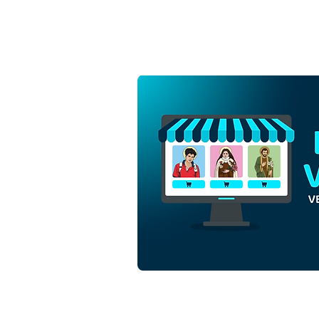
Sagrado Coração de Jesus
Cristo | Download Grátis
Vetor Contorno
Monocromática em EPS