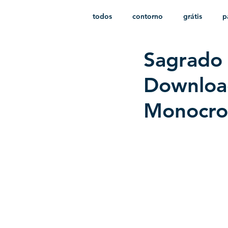
todos
contorno
grátis
p
Sagrado 
monocromático
vetor
e
Download
Monocro