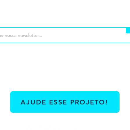
mprar
Termos de uso
Contato
Contrib
AJUDE ESSE PROJETO!