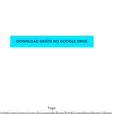
DOWNLOAD GRÁTIS NO GOOGLE DRIVE
Tags:
cristo
cruz
coroa
coração
sagrado
fogo
ferida
espinhos
chama
chaga