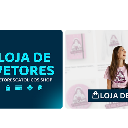
Sagrado Coração de Jesus
Sagr
Cristo | Download Grátis
Cris
Ilustração Contorno sem
Ilus
fundo em PNG
fun