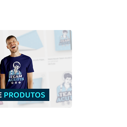
ado Coração de Jesus
to | Download Grátis
tração Colorida sem
do em PNG