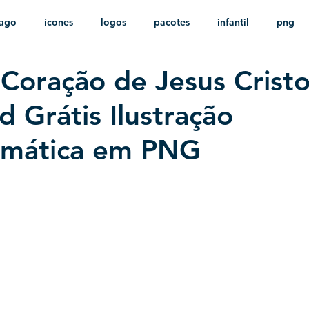
ago
ícones
logos
pacotes
infantil
png
Coração de Jesus Cristo
stampas
sem fundo
HD
minimalista
psd
 Grátis Ilustração
mática em PNG