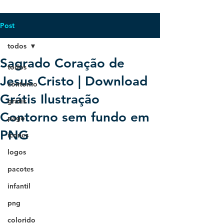
Post
todos
Sagrado Coração de
todos
Jesus Cristo | Download
contorno
Grátis Ilustração
grátis
Contorno sem fundo em
pago
PNG
ícones
logos
pacotes
infantil
png
colorido