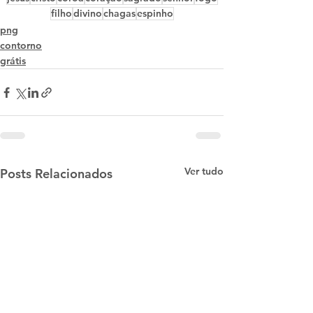
filho
divino
chagas
espinho
png
contorno
grátis
Ver tudo
Posts Relacionados