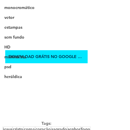
monocromático
vetor
estampas
sem fundo
HD
DOWNLOAD GRÁTIS NO GOOGLE DRIVE
minimalista
psd
heráldica
Tags:
jesus
cristo
coroa
coração
sagrado
senhor
fogo