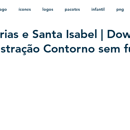
ago
ícones
logos
pacotes
infantil
png
rias e Santa Isabel | Do
stampas
sem fundo
HD
minimalista
psd
lustração Contorno sem 