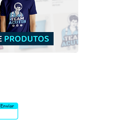
Zacarias e Santa Isabel |
load Grátis Ilustração
rida sem fundo em PNG
uidor
Canais
Enviar