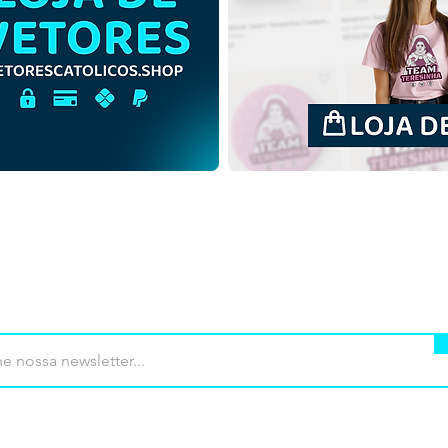
São Zacarias e Santa Isabel |
São 
Download Grátis Ilustração
Down
Monocromática em PNG
Colo
mprar
Termos de uso
Contato
Contrib