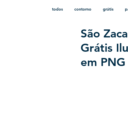
todos
contorno
grátis
p
São Zaca
monocromático
vetor
e
Grátis I
em PNG