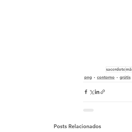
sacerdote
mã
png
contorno
grátis
Posts Relacionados