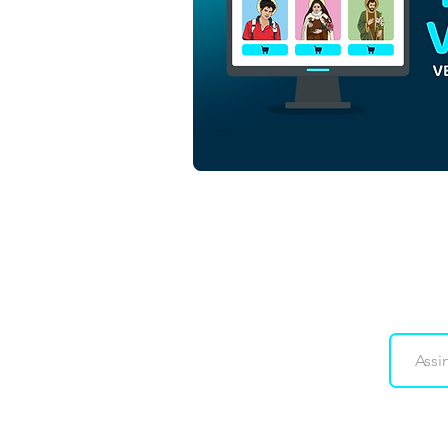
São Zacarias e Santa Isabel |
Download Grátis Vetor
Contorno Monocromático
em EPS
Downloads
Co