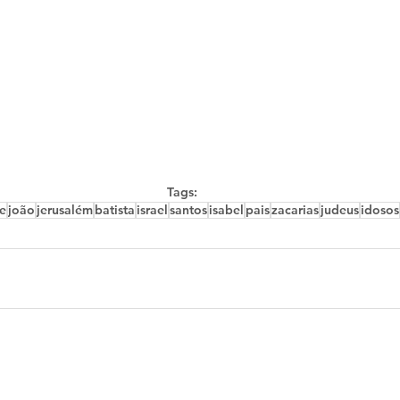
Tags:
e
joão
jerusalém
batista
israel
santos
isabel
pais
zacarias
judeus
idosos