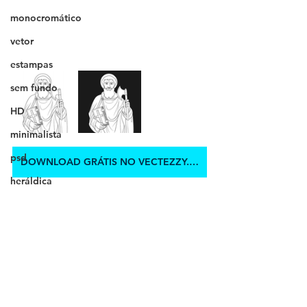
monocromático
vetor
estampas
sem fundo
HD
minimalista
psd
DOWNLOAD GRÁTIS NO VECTEZZY.COM
heráldica