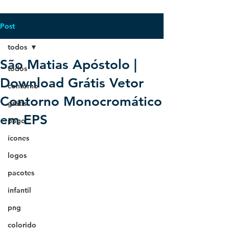
Post
todos
São Matias Apóstolo |
todos
Download Grátis Vetor
contorno
Contorno Monocromático
grátis
em EPS
pago
ícones
logos
pacotes
infantil
png
colorido