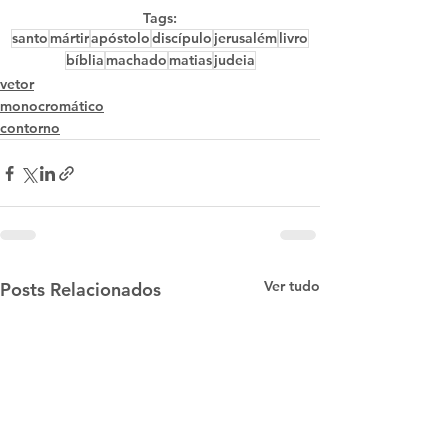
Tags:
santo
mártir
apóstolo
discípulo
jerusalém
livro
bíblia
machado
matias
judeia
vetor
monocromático
contorno
Ver tudo
Posts Relacionados