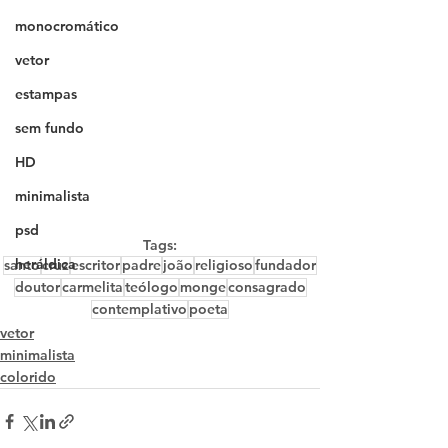
monocromático
vetor
estampas
sem fundo
HD
minimalista
psd
Tags:
heráldica
santo
cruz
escritor
padre
joão
religioso
fundador
doutor
carmelita
teólogo
monge
consagrado
contemplativo
poeta
vetor
minimalista
colorido