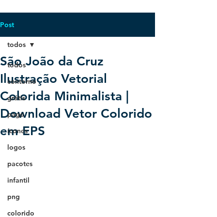
Post
todos
São João da Cruz
todos
Ilustração Vetorial
contorno
Colorida Minimalista |
grátis
Download Vetor Colorido
pago
em EPS
ícones
logos
pacotes
infantil
png
colorido