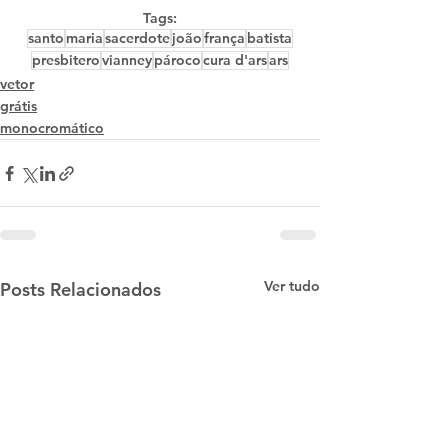
Tags:
santo
maria
sacerdote
joão
frança
batista
presbitero
vianney
pároco
cura d'ars
ars
vetor
grátis
monocromático
Ver tudo
Posts Relacionados