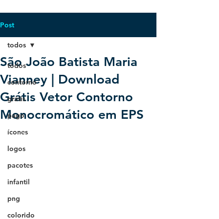
Post
todos
São João Batista Maria
todos
Vianney | Download
contorno
Grátis Vetor Contorno
grátis
Monocromático em EPS
pago
ícones
logos
pacotes
infantil
png
colorido