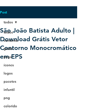
Post
todos
São João Batista Adulto |
todos
Download Grátis Vetor
contorno
Contorno Monocromático
grátis
em EPS
pago
ícones
logos
pacotes
infantil
png
colorido