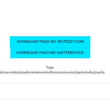
DOWNLOAD PAGO NO VECTEZZY.COM
DOWNLOAD PAGO NO SHUTTERSTOCK
Tags:
nto
sacerdote
padre
missionário
francisco
xavier
japão
india
jesuíta