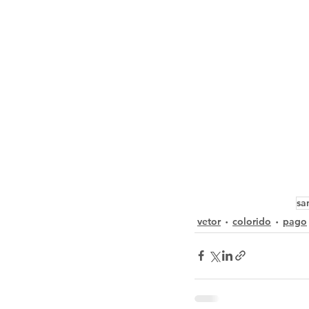
sa
vetor
colorido
pago