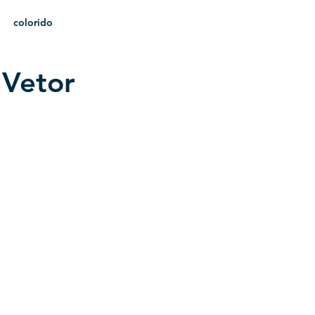
colorido
 Vetor
heráldica