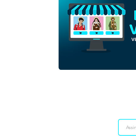
São Francisco Xavier |
Download Grátis Vetor
Contorno Monocromático
em EPS
Downloads
Co