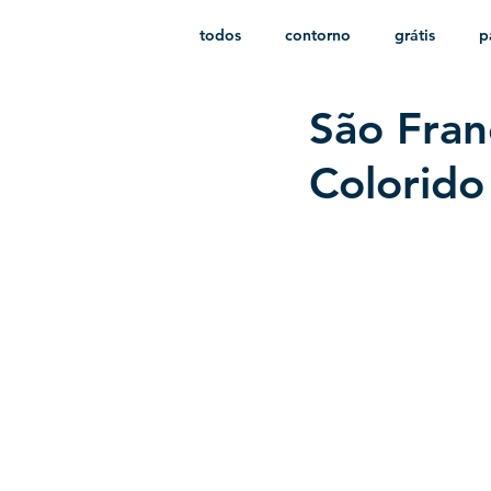
todos
contorno
grátis
p
São Fran
monocromático
vetor
e
Colorid