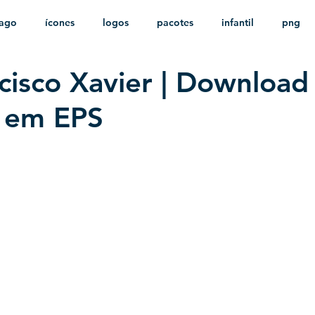
ago
ícones
logos
pacotes
infantil
png
cisco Xavier | Download
stampas
sem fundo
HD
minimalista
psd
o em EPS