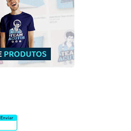
Francisco Xavier |
load Grátis Ilustração
rida sem fundo em PNG
uidor
Canais
Enviar