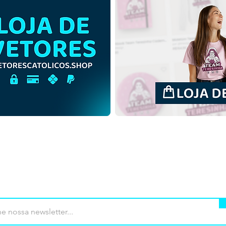
São Francisco Xavier |
São 
Download Grátis Ilustração
Down
Contorno sem fundo em
Colo
PNG
mprar
Termos de uso
Contato
Contrib