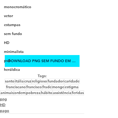
monocromático
vetor
estampas
sem fundo
HD
minimalista
psd
DOWNLOAD PNG SEM FUNDO EM HD
heráldica
Tags:
santo
itália
cruz
religioso
fundador
caridade
franciscano
francisco
frade
monge
estigma
animais
ordem
pobreza
hábito
assistência
feridas
png
HD
pago