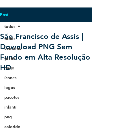
Post
todos
São Francisco de Assis |
todos
Download PNG Sem
contorno
Fundo em Alta Resolução
grátis
HD
pago
ícones
logos
pacotes
infantil
png
colorido