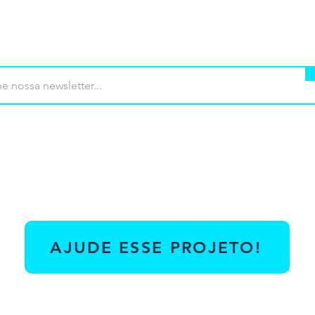
mprar
Termos de uso
Contato
Contrib
AJUDE ESSE PROJETO!