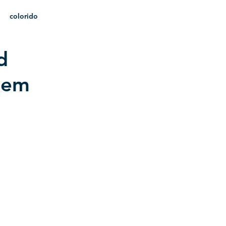
colorido
d
heráldica
 em