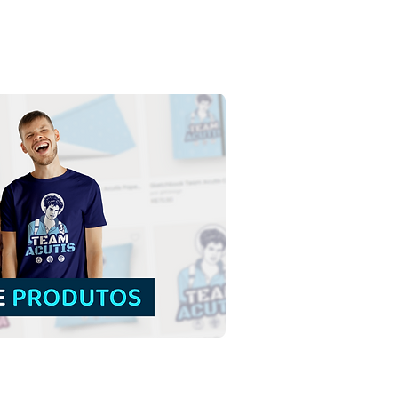
ristóvão da Lícia |
load Grátis Ilustração
rida sem fundo em PNG