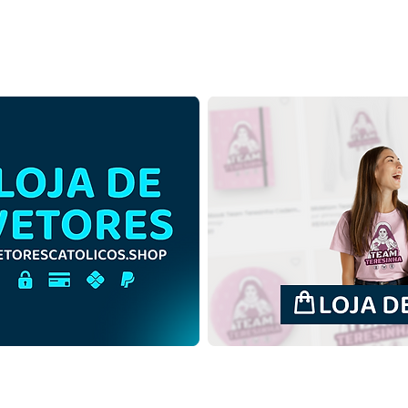
São Cristóvão da Lícia |
São C
Download Grátis Ilustração
Down
Contorno sem fundo em
Colo
PNG