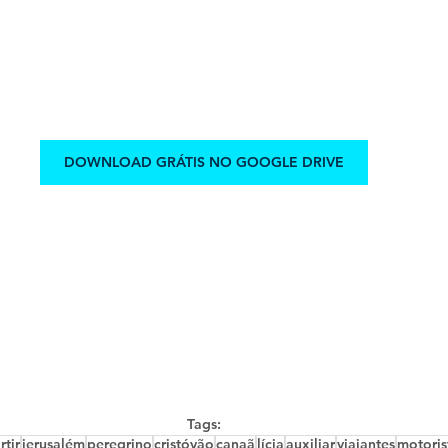
DOWNLOAD GRÁTIS NO GOOGLE DRIVE
Tags:
tir
jerusalém
peregrino
cristóvão
canaã
lícia
auxiliar
viajantes
motoris