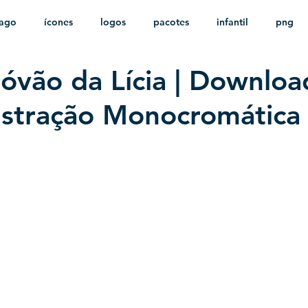
ago
ícones
logos
pacotes
infantil
png
tóvão da Lícia | Downloa
stampas
sem fundo
HD
minimalista
psd
lustração Monocromática