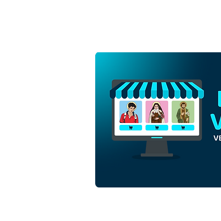
São Cristóvão da Lícia |
Download Grátis Vetor
Contorno Monocromático
em EPS