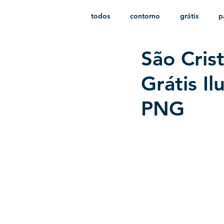
todos
contorno
grátis
p
São Cris
monocromático
vetor
e
Grátis I
PNG