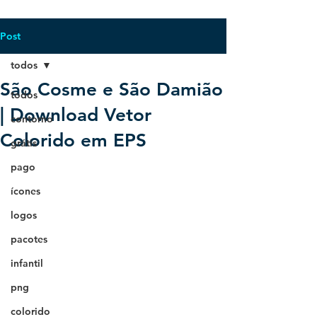
Post
todos
São Cosme e São Damião
todos
| Download Vetor
contorno
Colorido em EPS
grátis
pago
ícones
logos
pacotes
infantil
png
colorido