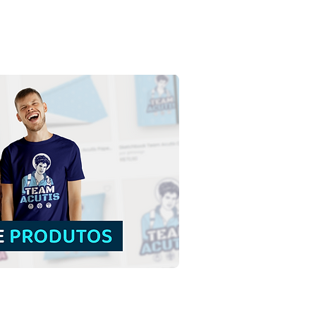
Boaventura de
oregio | Download
is Ilustração Colorida
fundo em PNG