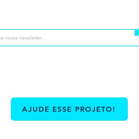
mprar
Termos de uso
Contato
Contrib
AJUDE ESSE PROJETO!