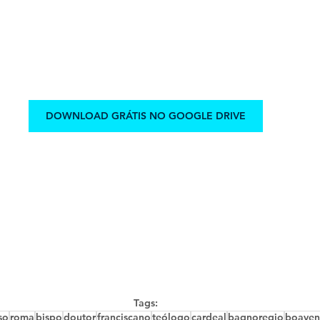
DOWNLOAD GRÁTIS NO GOOGLE DRIVE
Tags:
so
roma
bispo
doutor
franciscano
teólogo
cardeal
bagnoregio
boaven