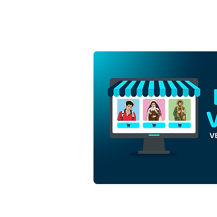
São Boaventura de
Bagnoregio | Download
Grátis Vetor Contorno
Monocromático em EPS