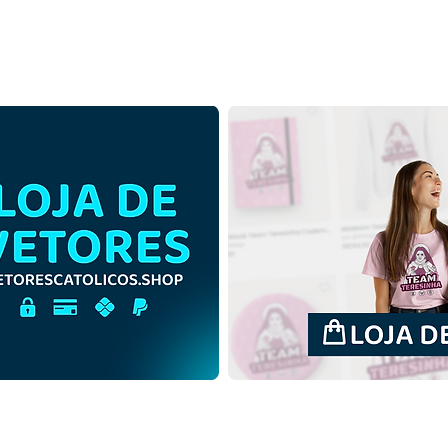
São Boaventura de
São 
Bagnoregio | Download
Bagn
Grátis Ilustração Contorno
Grát
sem fundo em PNG
sem 