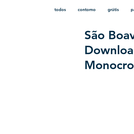
todos
contorno
grátis
p
São Boav
monocromático
vetor
e
Download
Monocro