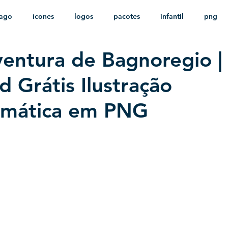
ago
ícones
logos
pacotes
infantil
png
entura de Bagnoregio |
stampas
sem fundo
HD
minimalista
psd
 Grátis Ilustração
mática em PNG