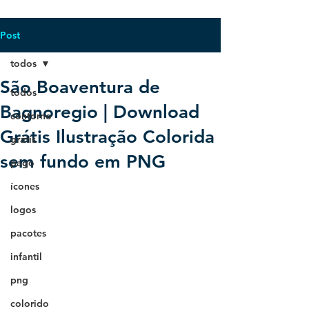
Post
todos
São Boaventura de
todos
Bagnoregio | Download
contorno
Grátis Ilustração Colorida
grátis
sem fundo em PNG
pago
ícones
logos
pacotes
infantil
png
colorido