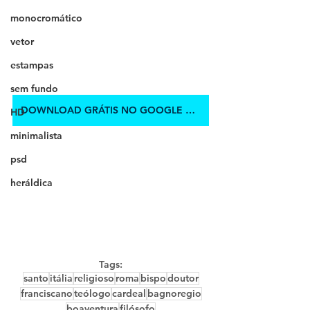
monocromático
vetor
estampas
sem fundo
DOWNLOAD GRÁTIS NO GOOGLE DRIVE
HD
minimalista
psd
heráldica
Tags:
santo
itália
religioso
roma
bispo
doutor
franciscano
teólogo
cardeal
bagnoregio
boaventura
filósofo