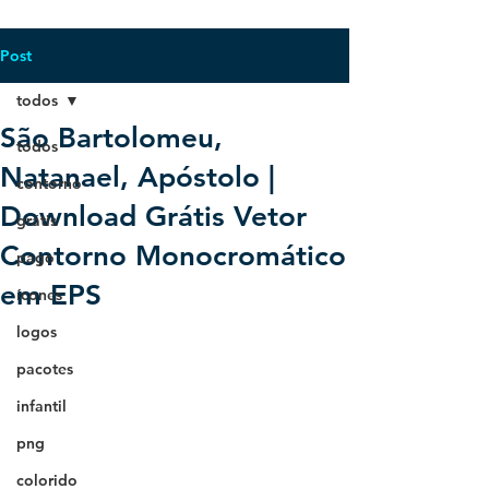
Post
todos
São Bartolomeu,
todos
Natanael, Apóstolo |
contorno
Download Grátis Vetor
grátis
Contorno Monocromático
pago
em EPS
ícones
logos
pacotes
infantil
png
colorido