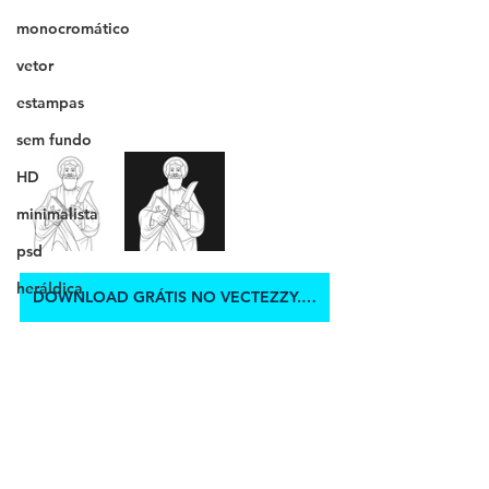
monocromático
vetor
estampas
sem fundo
HD
minimalista
psd
heráldica
DOWNLOAD GRÁTIS NO VECTEZZY.COM