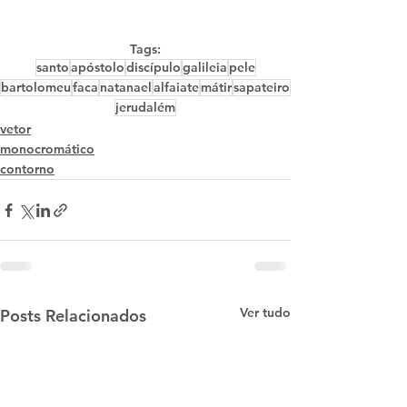
Tags:
santo
apóstolo
discípulo
galileia
pele
bartolomeu
faca
natanael
alfaiate
mátir
sapateiro
jerudalém
vetor
monocromático
contorno
Ver tudo
Posts Relacionados