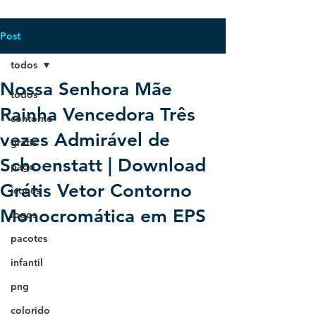
Post
todos
Nossa Senhora Mãe
todos
Rainha Vencedora Três
contorno
vezes Admirável de
grátis
Schoenstatt | Download
pago
Grátis Vetor Contorno
ícones
Monocromática em EPS
logos
pacotes
infantil
png
colorido