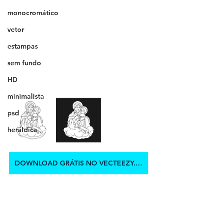
monocromático
vetor
estampas
sem fundo
HD
minimalista
psd
heráldica
DOWNLOAD GRÁTIS NO VECTEEZY.COM