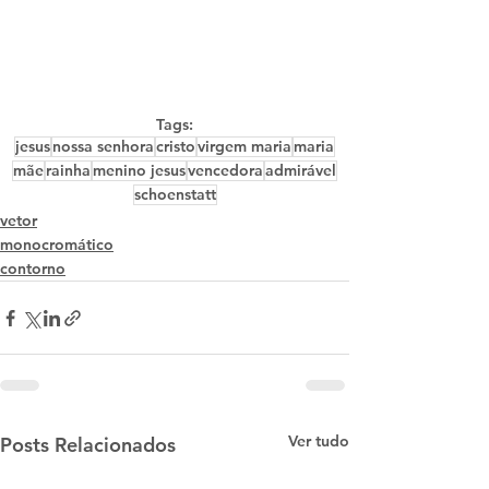
Tags:
jesus
nossa senhora
cristo
virgem maria
maria
mãe
rainha
menino jesus
vencedora
admirável
schoenstatt
vetor
monocromático
contorno
Ver tudo
Posts Relacionados