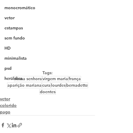
monocromático
vetor
estampas
sem fundo
HD
minimalista
psd
Tags:
heráldica
nossa senhora
virgem maria
frança
aparição mariana
cura
lourdes
bernadette
doentes
vetor
colorido
pago