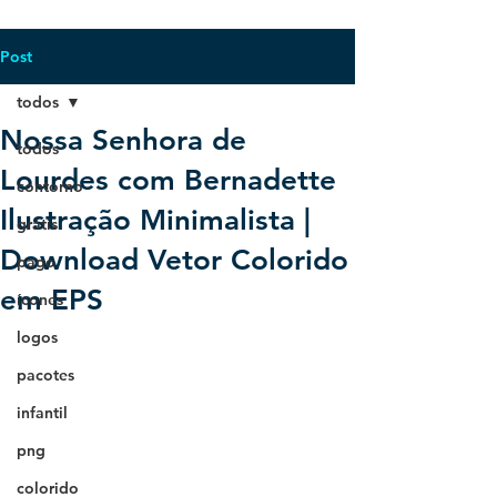
Post
todos
Nossa Senhora de
todos
Lourdes com Bernadette
contorno
Ilustração Minimalista |
grátis
Download Vetor Colorido
pago
em EPS
ícones
logos
pacotes
infantil
png
colorido