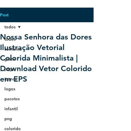
Post
todos
Nossa Senhora das Dores
todos
Ilustração Vetorial
contorno
Colorida Minimalista |
grátis
Download Vetor Colorido
pago
em EPS
ícones
logos
pacotes
infantil
png
colorido