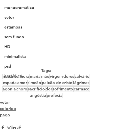
monocromático
vetor
estampas
sem fundo
HD
minimalista
psd
Tags:
heráldica
nossa senhora
maria
mãe
virgem
dores
calvário
espada
amor
simeão
paixão de cristo
lágrimas
agonia
choro
sacrifício
dor
sofrimento
carrasco
angústia
profecia
vetor
colorido
pago