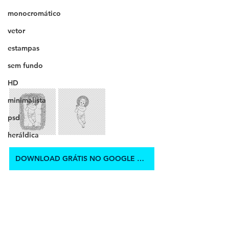
monocromático
vetor
estampas
sem fundo
HD
minimalista
psd
heráldica
DOWNLOAD GRÁTIS NO GOOGLE DRIVE