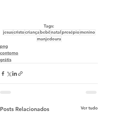
Tags:
jesus
cristo
criança
bebê
natal
presépio
menino
manjedoura
png
contorno
grátis
Ver tudo
Posts Relacionados