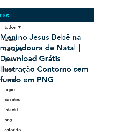
Post
todos
Menino Jesus Bebê na
todos
manjedoura de Natal |
contorno
Download Grátis
grátis
Ilustração Contorno sem
pago
fundo em PNG
ícones
logos
pacotes
infantil
png
colorido