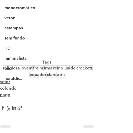
monocromático
vetor
estampas
sem fundo
HD
minimalista
Tags:
religiosa
jovem
freira
irmã
reino unido
crockett
psd
equador
clare
atriz
heráldica
vetor
colorido
pago