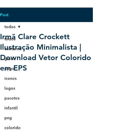
Post
todos
Irmã Clare Crockett
todos
Ilustração Minimalista |
contorno
Download Vetor Colorido
grátis
em EPS
pago
ícones
logos
pacotes
infantil
png
colorido