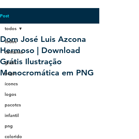
Post
todos
Dom José Luis Azcona
todos
Hermoso | Download
contorno
Grátis Ilustração
grátis
Monocromática em PNG
pago
ícones
logos
pacotes
infantil
png
colorido