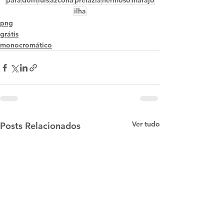
pará
dom
luis
azcona
prelazia
hermoso
marajó
ilha
png
grátis
monocromático
Ver tudo
Posts Relacionados