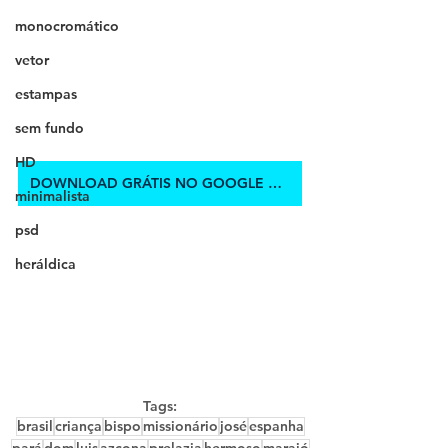
monocromático
vetor
estampas
sem fundo
HD
DOWNLOAD GRÁTIS NO GOOGLE DRIVE
minimalista
psd
heráldica
Tags:
brasil
criança
bispo
missionário
josé
espanha