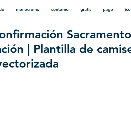
ido
monocromo
contorno
gratis
pago
ic
onfirmación Sacramento
nfantil
HD
sin fondo
minimalista
psd
herá
ión | Plantilla de camis
vectorizada