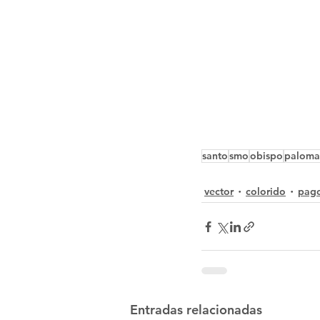
santo
smo
obispo
paloma
vector
colorido
pag
Entradas relacionadas