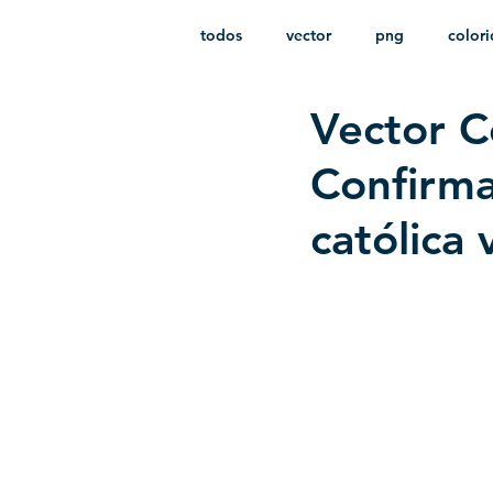
todos
vector
png
color
Vector C
estampado
paquetes
i
Confirmac
católica 