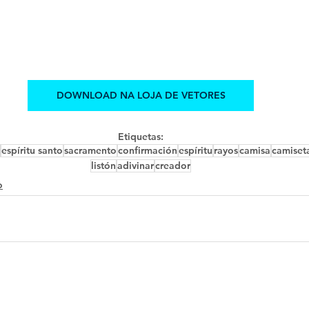
DOWNLOAD NA LOJA DE VETORES
Etiquetas:
espíritu santo
sacramento
confirmación
espíritu
rayos
camisa
camiset
listón
adivinar
creador
o