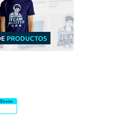
TIS] Divino Espíritu
o en Pentecostés |
argar Vector de color
PS
yente
Canais
Enviar