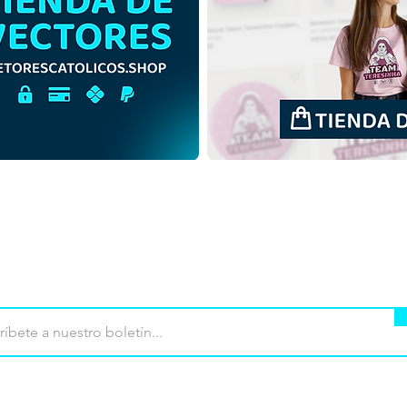
Vector Primera Eucaristía y
[GRA
Primera Comunión | Plantilla
Sant
de camiseta católica
Desc
vectorizada
en E
mpra
Terminos de uso
Contacto
Contribu