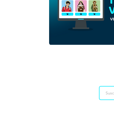
Paloma del Divino Espíritu
Santo | Descargar Vector
colorido en EPS
Downloads
Co