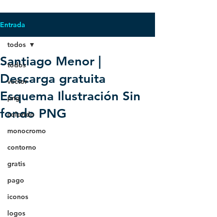
Entrada
todos
Santiago Menor |
todos
Descarga gratuita
vector
Esquema Ilustración Sin
png
fondo PNG
colorido
monocromo
contorno
gratis
pago
iconos
logos