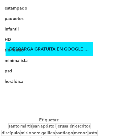
estampado
paquetes
infantil
HD
DESCARGA GRATUITA EN GOOGLE DRIVE
sin fondo
minimalista
psd
heráldica
Etiquetas:
santo
mártir
san
apóstol
jerusalén
escritor
discípulo
misionero
galilea
santiago
menor
justo