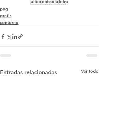
alfeo
epístola
letra
png
gratis
contorno
Ver todo
Entradas relacionadas