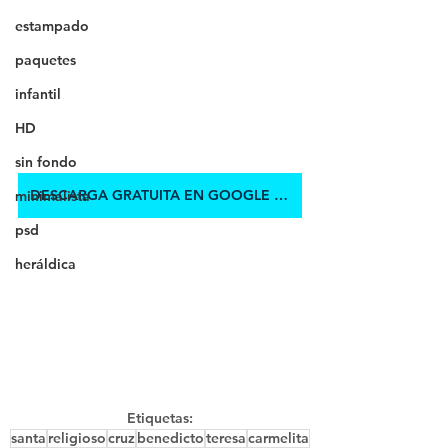
estampado
paquetes
infantil
HD
sin fondo
DESCARGA GRATUITA EN GOOGLE DRIVE
minimalista
psd
heráldica
Etiquetas:
santa
religioso
cruz
benedicto
teresa
carmelita