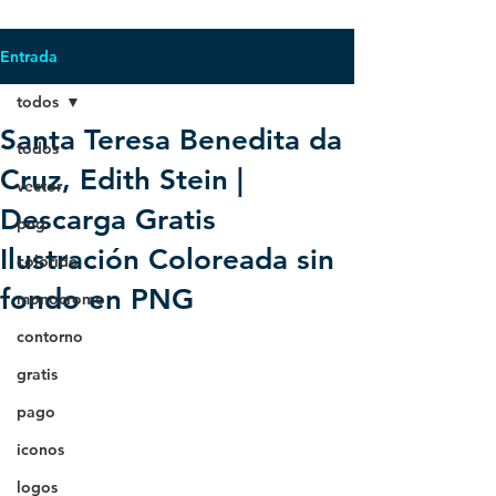
Entrada
todos
Santa Teresa Benedita da
todos
Cruz, Edith Stein |
vector
Descarga Gratis
png
Ilustración Coloreada sin
colorido
fondo en PNG
monocromo
contorno
gratis
pago
iconos
logos