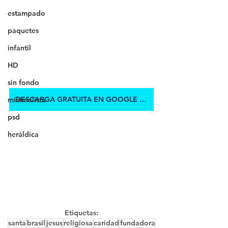
estampado
paquetes
infantil
HD
sin fondo
DESCARGA GRATUITA EN GOOGLE DRIVE
minimalista
psd
heráldica
Etiquetas:
santa
brasil
jesus
religiosa
caridad
fundadora