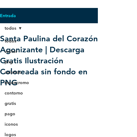
Entrada
todos
Santa Paulina del Corazón
todos
Agonizante | Descarga
vector
Gratis Ilustración
png
Coloreada sin fondo en
colorido
PNG
monocromo
contorno
gratis
pago
iconos
logos