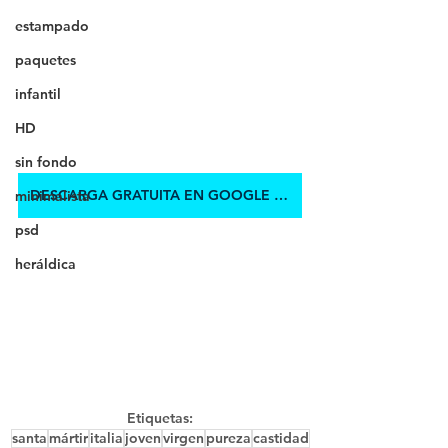
estampado
paquetes
infantil
HD
sin fondo
DESCARGA GRATUITA EN GOOGLE DRIVE
minimalista
psd
heráldica
Etiquetas:
santa
mártir
italia
joven
virgen
pureza
castidad