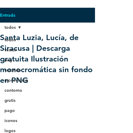
Entrada
todos
Santa Luzia, Lucía, de
todos
Siracusa | Descarga
vector
gratuita Ilustración
png
monocromática sin fondo
colorido
en PNG
monocromo
contorno
gratis
pago
iconos
logos