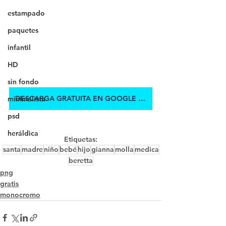
estampado
paquetes
infantil
HD
sin fondo
DESCARGA GRATUITA EN GOOGLE DRIVE
minimalista
psd
heráldica
Etiquetas:
santa
madre
niño
bebé
hijo
gianna
molla
medica
beretta
png
gratis
monocromo