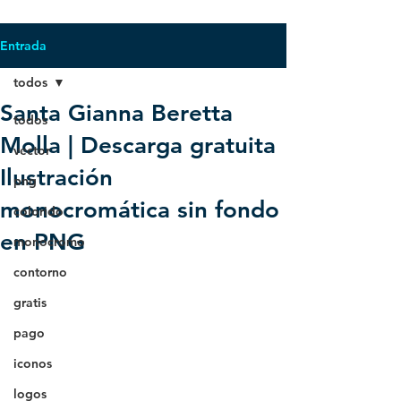
Entrada
todos
Santa Gianna Beretta
todos
Molla | Descarga gratuita
vector
Ilustración
png
monocromática sin fondo
colorido
en PNG
monocromo
contorno
gratis
pago
iconos
logos