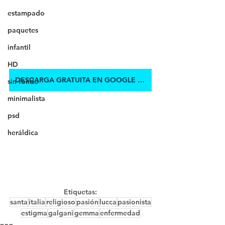
estampado
paquetes
infantil
HD
DESCARGA GRATUITA EN GOOGLE DRIVE
sin fondo
minimalista
psd
heráldica
Etiquetas:
santa
italia
religioso
pasión
lucca
pasionista
estigma
galgani
gemma
enfermedad