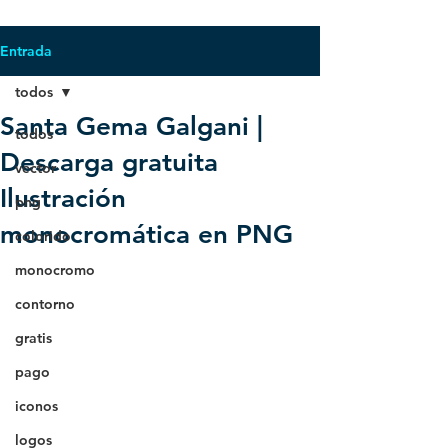
Entrada
todos
Santa Gema Galgani |
todos
Descarga gratuita
vector
Ilustración
png
monocromática en PNG
colorido
monocromo
contorno
gratis
pago
iconos
logos