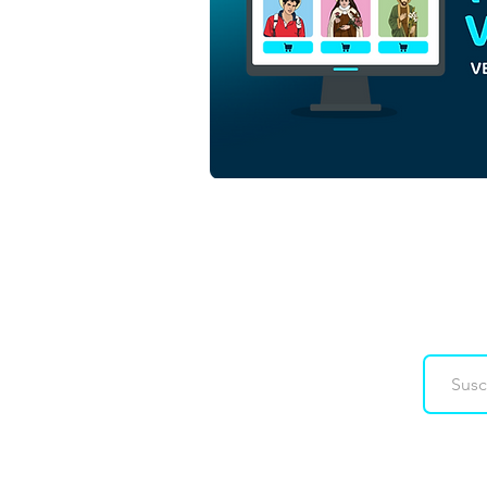
Santa Escolástica de Nursia |
Descargar Vector de color
en EPS
Downloads
Co