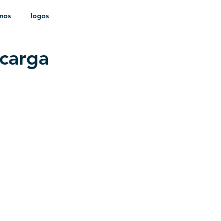
onos
logos
scarga
ldica