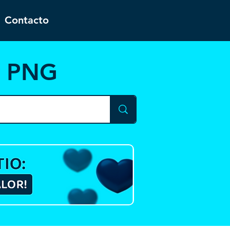
Contacto
y PNG