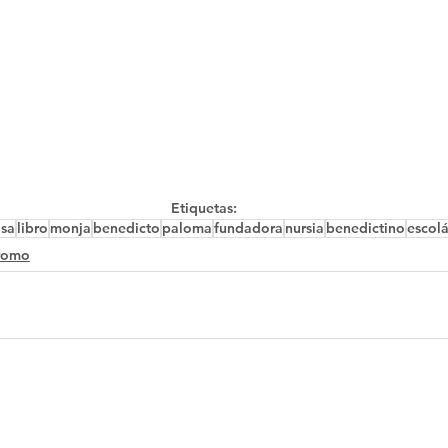
Etiquetas:
osa
libro
monja
benedicto
paloma
fundadora
nursia
benedictino
escolá
romo