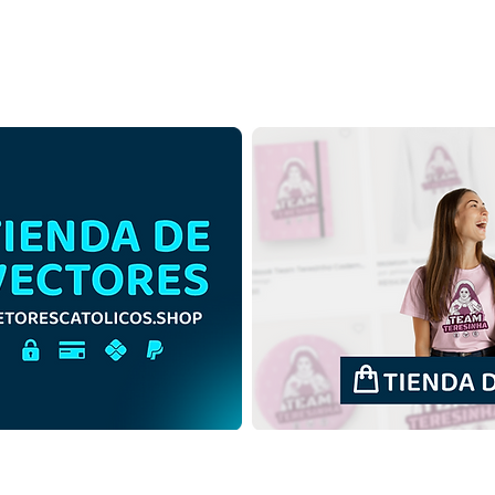
Santa Efigenia de Etiopía |
Sant
Descarga gratuita de
Desc
ilustración monocromática
en c
en PNG