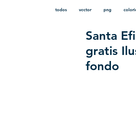
todos
vector
png
color
Santa Ef
estampado
paquetes
i
gratis I
fondo