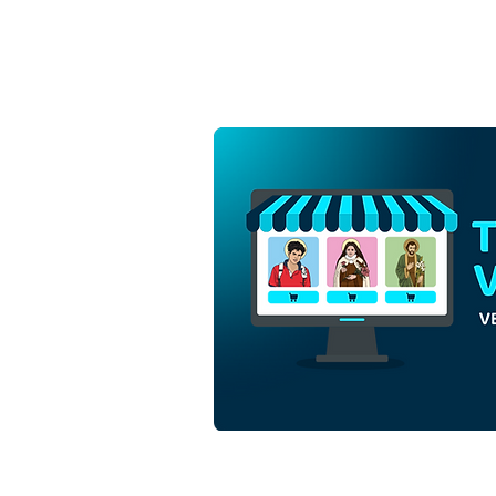
Santa Efigenia de Etiopía |
Descarga gratuita de
vectores de contorno
monocromo en EPS