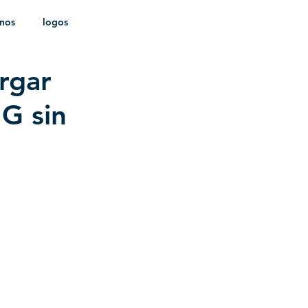
onos
logos
argar
ldica
NG sin