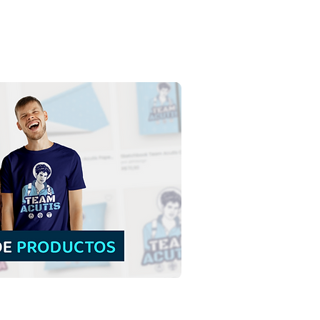
a Efigenia de Etiopía |
argar gratis Ilustración
olor sin fondo en PNG