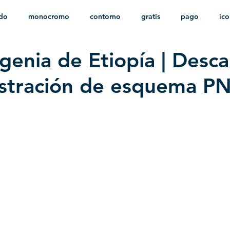
ido
monocromo
contorno
gratis
pago
ic
igenia de Etiopía | Desc
nfantil
HD
sin fondo
minimalista
psd
herá
lustración de esquema P