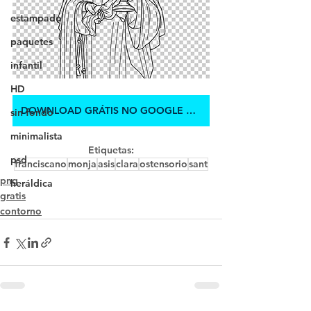
estampado
paquetes
infantil
HD
DOWNLOAD GRÁTIS NO GOOGLE DRIVE
sin fondo
minimalista
Etiquetas:
psd
franciscano
monja
asis
clara
ostensorio
sant
png
heráldica
gratis
contorno