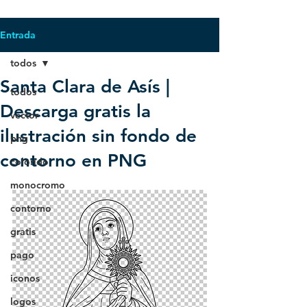
Entrada
todos
Santa Clara de Asís |
todos
Descarga gratis la
vector
ilustración sin fondo de
png
contorno en PNG
colorido
monocromo
contorno
gratis
pago
iconos
logos