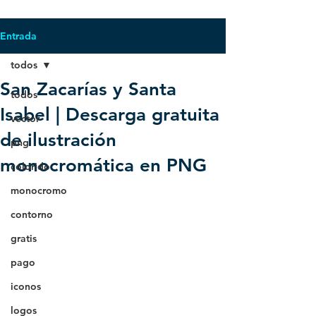
Entrada
todos
San Zacarías y Santa
todos
Isabel | Descarga gratuita
vector
de ilustración
png
monocromática en PNG
colorido
monocromo
contorno
gratis
pago
iconos
logos