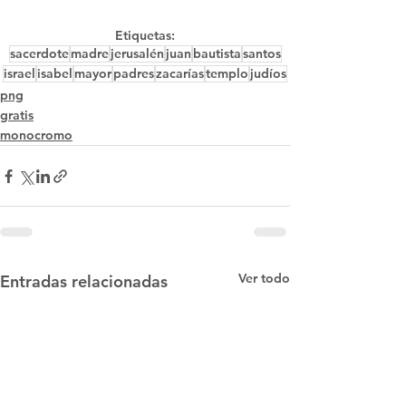
Etiquetas:
sacerdote
madre
jerusalén
juan
bautista
santos
israel
isabel
mayor
padres
zacarías
templo
judíos
png
gratis
monocromo
Ver todo
Entradas relacionadas