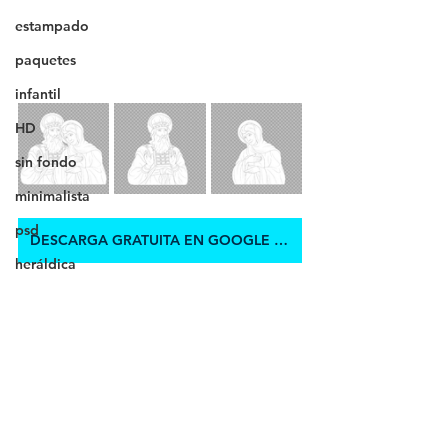
estampado
paquetes
infantil
HD
sin fondo
minimalista
psd
DESCARGA GRATUITA EN GOOGLE DRIVE
heráldica